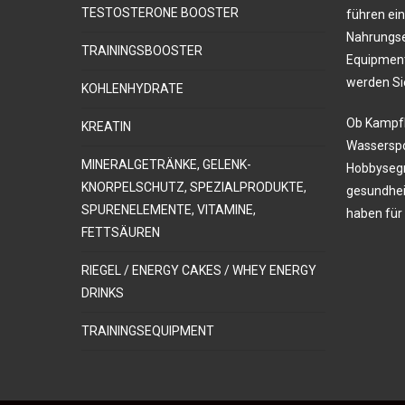
TESTOSTERONE BOOSTER
führen ei
Nahrungse
TRAININGSBOOSTER
Equipment
werden Si
KOHLENHYDRATE
Ob Kampfku
KREATIN
Wasserspor
MINERALGETRÄNKE, GELENK-
Hobbysegm
KNORPELSCHUTZ, SPEZIALPRODUKTE,
gesundhei
SPURENELEMENTE, VITAMINE,
haben für 
FETTSÄUREN
RIEGEL / ENERGY CAKES / WHEY ENERGY
DRINKS
TRAININGSEQUIPMENT