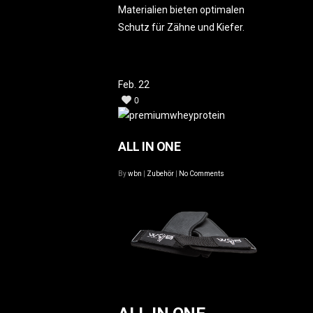
Materialien bieten optimalen
Schutz für Zähne und Kiefer.
Feb.
22
0
ALL IN ONE
By
wbn
|
Zubehör
|
No Comments