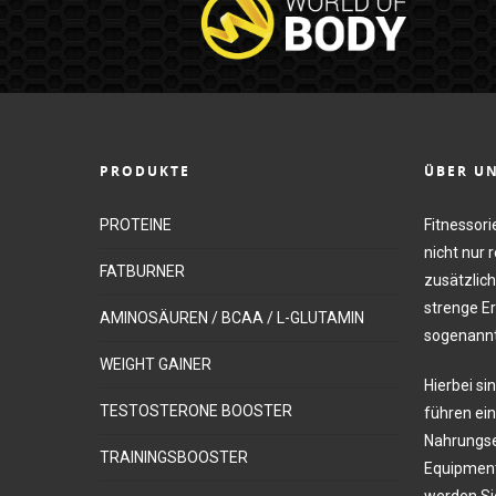
PRODUKTE
ÜBER U
PROTEINE
Fitnessori
nicht nur 
FATBURNER
zusätzlich
strenge Er
AMINOSÄUREN / BCAA / L-GLUTAMIN
sogenannt
WEIGHT GAINER
Hierbei sin
TESTOSTERONE BOOSTER
führen ei
Nahrungse
TRAININGSBOOSTER
Equipment