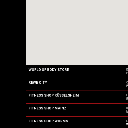
WORLD OF BODY STORE
F
REWE CITY
F
FITNESS SHOP RÜSSELSHEIM
L
R
FITNESS SHOP MAINZ
M
FITNESS SHOP WORMS
L
W