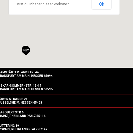
Ok
Bist du Inhaber dieser Website?
DAMSTÄDTER LANDSTR. 44
RANKFURT AM MAIN, HESSEN 65094
OSKAR-SOMMER- STR. 15-17
RANKFURT AM MAIN, HESSEN 60596
ÖWEN STRASSE 24
ÜSSELSHEIM, HESSEN 65428
DAGOBERTSTR 6
AINZ, RHEINLAND PFALZ 55116
UTTERING 19
ORMS, RHEINLAND PFALZ 67547